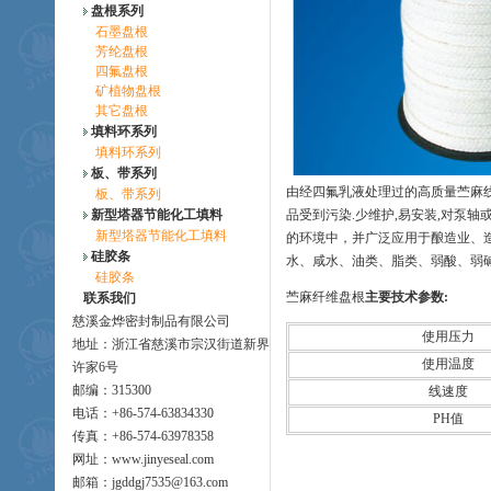
盘根系列
石墨盘根
芳纶盘根
四氟盘根
矿植物盘根
其它盘根
填料环系列
填料环系列
板、带系列
由经四氟乳液处理过的高质量苎麻线
板、带系列
新型塔器节能化工填料
品受到污染.少维护,易安装,对泵
新型塔器节能化工填料
的环境中，并广泛应用于酿造业、
硅胶条
水、咸水、油类、脂类、弱酸、弱
硅胶条
苎麻纤维盘根
主要技术参数:
联系我们
慈溪金烨密封制品有限公司
使用压力
地址：浙江省慈溪市宗汉街道新界
使用温度
许家6号
邮编：315300
线速度
电话：+86-574-63834330
PH值
传真：+86-574-63978358
网址：www.jinyeseal.com
邮箱：jgddgj7535@163.com